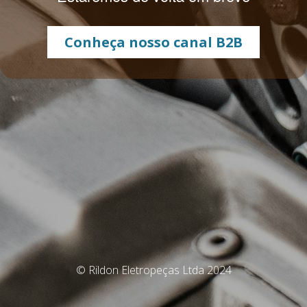
Conheça nosso canal B2B
© Rildon Eletropeças Ltda 2024