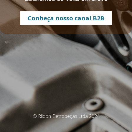
Conheça nosso canal B2B
© Rildon Eletropeças Ltda 2024