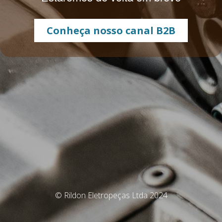
Conheça nosso canal B2B
© Rildon Eletropeças Ltda 2024