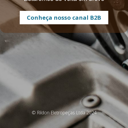
Conheça nosso canal B2B
© Rildon Eletropeças Ltda 2024