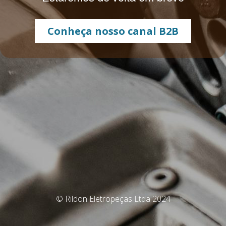
Conheça nosso canal B2B
© Rildon Eletropeças Ltda 2024