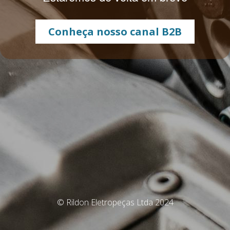
Conheça nosso canal B2B
© Rildon Eletropeças Ltda 2024