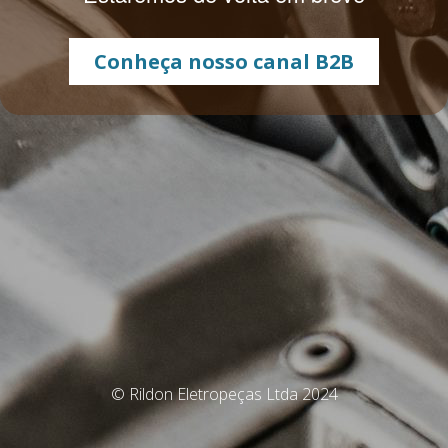
Conheça nosso canal B2B
© Rildon Eletropeças Ltda 2024