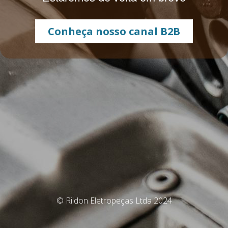
Conheça nosso canal B2B
© Rildon Eletropeças Ltda 2024